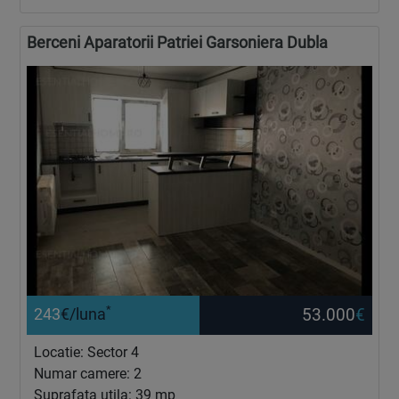
Berceni Aparatorii Patriei Garsoniera Dubla
*
53.000
€
243
€/luna
Locatie: Sector 4
Numar camere: 2
Suprafata utila: 39 mp