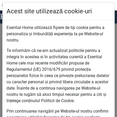
office@esentialhome.ro
0722.123.963
Acest site utilizează cookie-uri
Esential
Home
Esential Home utilizează fişiere de tip cookie pentru a
Esential Home
Apartamente noi de vanzare Bucuresti
personaliza și îmbunătăți experiența ta pe Website-ul
nostru.
Cautare
Te informăm că ne-am actualizat politicile pentru a
integra în acestea si în activitatea curentă a Esential
Home cele mai recente modificări propuse de
Regulamentul (UE) 2016/679 privind protecția
persoanelor fizice în ceea ce privește prelucrarea datelor
cu caracter personal și privind libera circulație a acestor
date. Înainte de a continua navigarea pe Website-ul
Camere
nostru te rugăm să aloci timpul necesar pentru a citi și
înțelege conținutul Politicii de Cookie.
Prin continuarea navigării pe Website-ul nostru confirmi