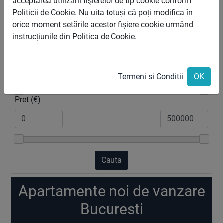
acceptarea utilizării fişierelor de tip cookie conform
Zona
Politicii de Cookie. Nu uita totuși că poți modifica în
orice moment setările acestor fişiere cookie urmând
instrucțiunile din Politica de Cookie.
2
Suprafata (m
)
Termeni si Conditii
OK
Pret (€)
Cauta
Apartamente noi de vanzare
Bucuresti