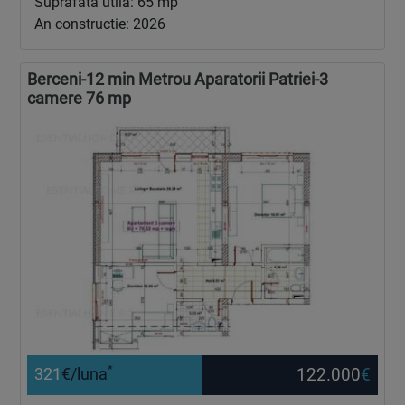
Suprafata utila: 65 mp
An constructie: 2026
Berceni-12 min Metrou Aparatorii Patriei-3
camere 76 mp
*
122.000
€
321
€/luna