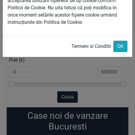
acceptarea utilizării fişierelor de tip cookie conform
Zona
Politicii de Cookie. Nu uita totuși că poți modifica în
orice moment setările acestor fişiere cookie urmând
instrucțiunile din Politica de Cookie.
2
Suprafata (m
)
Termeni si Conditii
OK
Pret (€)
Cauta
Case noi de vanzare
Bucuresti