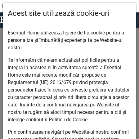
office@esentialhome.ro
0722.123.963
Acest site utilizează cookie-uri
Esential
Home
Esential Home utilizează fişiere de tip cookie pentru a
Esential Home
Case noi de vanzare Bucuresti
personaliza și îmbunătăți experiența ta pe Website-ul
nostru.
Cautare
Te informăm că ne-am actualizat politicile pentru a
integra în acestea si în activitatea curentă a Esential
Home cele mai recente modificări propuse de
Regulamentul (UE) 2016/679 privind protecția
persoanelor fizice în ceea ce privește prelucrarea datelor
cu caracter personal și privind libera circulație a acestor
date. Înainte de a continua navigarea pe Website-ul
Camere
nostru te rugăm să aloci timpul necesar pentru a citi și
înțelege conținutul Politicii de Cookie.
Prin continuarea navigării pe Website-ul nostru confirmi