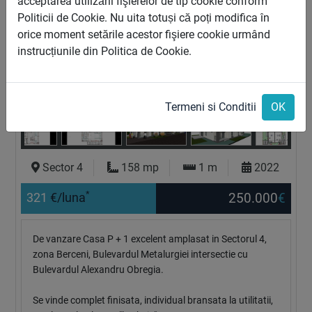
acceptarea utilizării fişierelor de tip cookie conform
Politicii de Cookie. Nu uita totuși că poți modifica în
orice moment setările acestor fişiere cookie urmând
instrucțiunile din Politica de Cookie.
Termeni si Conditii
OK
Sector 4
158 mp
1 m
2022
*
250.000
€
321
€/luna
De vanzare Casa P + 1 excelent amplasat in Sectorul 4,
zona Berceni, Bulevardul Metalurgiei intersectie cu
Bulevardul Alexandru Obregia.
Se vinde complet finisata, individual bransata la utilitatii,