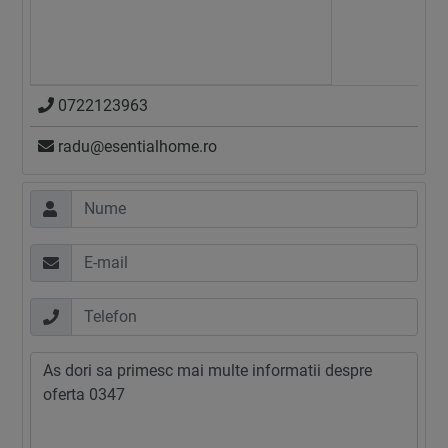
0722123963
radu@esentialhome.ro