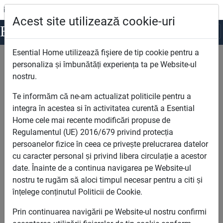
radu@esentialhome.ro
0722123963
Acest site utilizează cookie-uri
Esential
Home
Esential Home utilizează fişiere de tip cookie pentru a
Esential Home
Case Si Vile Noi De Vanzare Bucuresti
personaliza și îmbunătăți experiența ta pe Website-ul
Casa P + 1, Sectorul 4, Berceni, Bulevardul Metalurgiei - Bulevardul
nostru.
Alexandru Obregia.
Te informăm că ne-am actualizat politicile pentru a
Casa P + 1, Sectorul 4,
integra în acestea si în activitatea curentă a Esential
Berceni, Bulevardul
Home cele mai recente modificări propuse de
Metalurgiei - Bulevardul
Regulamentul (UE) 2016/679 privind protecția
persoanelor fizice în ceea ce privește prelucrarea datelor
Alexandru Obregia.
cu caracter personal și privind libera circulație a acestor
date. Înainte de a continua navigarea pe Website-ul
nostru te rugăm să aloci timpul necesar pentru a citi și
înțelege conținutul Politicii de Cookie.
Prin continuarea navigării pe Website-ul nostru confirmi