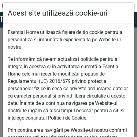
office@esentialhome.ro
0722.123.963
Acest site utilizează cookie-uri
Esential
Home
Esential Home utilizează fişiere de tip cookie pentru a
Esential Home
Case noi de vanzare Bucuresti
personaliza și îmbunătăți experiența ta pe Website-ul
nostru.
Cautare
Te informăm că ne-am actualizat politicile pentru a
integra în acestea si în activitatea curentă a Esential
Home cele mai recente modificări propuse de
Regulamentul (UE) 2016/679 privind protecția
persoanelor fizice în ceea ce privește prelucrarea datelor
cu caracter personal și privind libera circulație a acestor
date. Înainte de a continua navigarea pe Website-ul
Camere
nostru te rugăm să aloci timpul necesar pentru a citi și
înțelege conținutul Politicii de Cookie.
Prin continuarea navigării pe Website-ul nostru confirmi