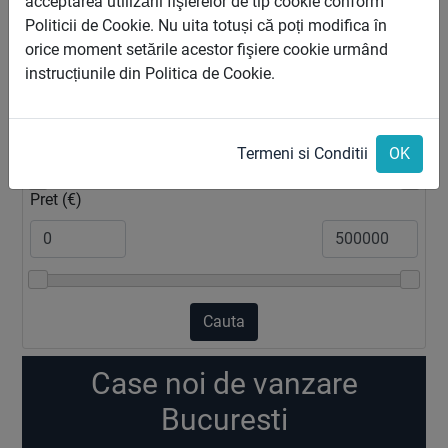
acceptarea utilizării fişierelor de tip cookie conform
Zona
Politicii de Cookie. Nu uita totuși că poți modifica în
orice moment setările acestor fişiere cookie urmând
instrucțiunile din Politica de Cookie.
2
Suprafata (m
)
Termeni si Conditii
OK
Pret (€)
Cauta
Case noi de vanzare
Bucuresti