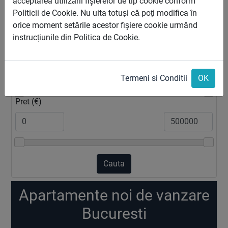
acceptarea utilizării fişierelor de tip cookie conform
Zona
Politicii de Cookie. Nu uita totuși că poți modifica în
orice moment setările acestor fişiere cookie urmând
instrucțiunile din Politica de Cookie.
2
Suprafata (m
)
Termeni si Conditii
OK
Pret (€)
Cauta
Apartamente noi de vanzare
Bucuresti