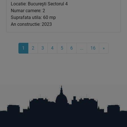
Locatie: Bucureşti Sectorul 4
Numar camere: 2
Suprafata utila: 60 mp
An constructie: 2023
1
2
3
4
5
6
...
16
»