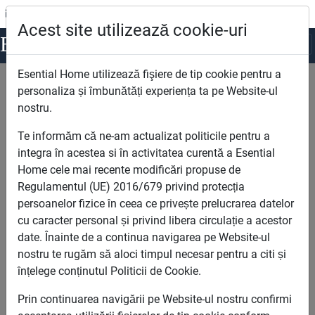
office@esentialhome.ro
0722.123.963
Acest site utilizează cookie-uri
Esential
Home
Esential Home utilizează fişiere de tip cookie pentru a
Esential Home
Apartamente noi de vanzare Bucuresti
personaliza și îmbunătăți experiența ta pe Website-ul
nostru.
Cautare
Te informăm că ne-am actualizat politicile pentru a
integra în acestea si în activitatea curentă a Esential
Home cele mai recente modificări propuse de
Regulamentul (UE) 2016/679 privind protecția
persoanelor fizice în ceea ce privește prelucrarea datelor
cu caracter personal și privind libera circulație a acestor
date. Înainte de a continua navigarea pe Website-ul
Camere
nostru te rugăm să aloci timpul necesar pentru a citi și
înțelege conținutul Politicii de Cookie.
Prin continuarea navigării pe Website-ul nostru confirmi