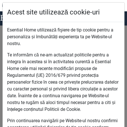
office@esentialhome.ro
0722.123.963
Acest site utilizează cookie-uri
Esential
Home
Esential Home utilizează fişiere de tip cookie pentru a
Esential Home
Apartamente noi de vanzare Bucuresti
personaliza și îmbunătăți experiența ta pe Website-ul
nostru.
Cautare
Te informăm că ne-am actualizat politicile pentru a
integra în acestea si în activitatea curentă a Esential
Home cele mai recente modificări propuse de
Regulamentul (UE) 2016/679 privind protecția
persoanelor fizice în ceea ce privește prelucrarea datelor
cu caracter personal și privind libera circulație a acestor
date. Înainte de a continua navigarea pe Website-ul
Camere
nostru te rugăm să aloci timpul necesar pentru a citi și
înțelege conținutul Politicii de Cookie.
Prin continuarea navigării pe Website-ul nostru confirmi