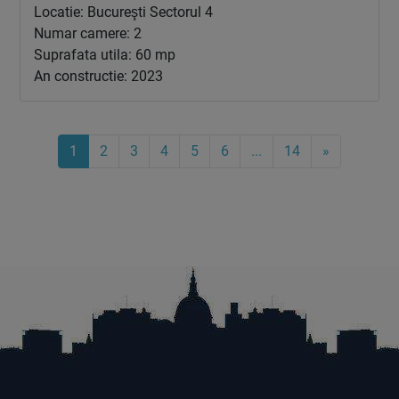
Locatie: Bucureşti Sectorul 4
Numar camere: 2
Suprafata utila: 60 mp
An constructie: 2023
1
2
3
4
5
6
...
14
»