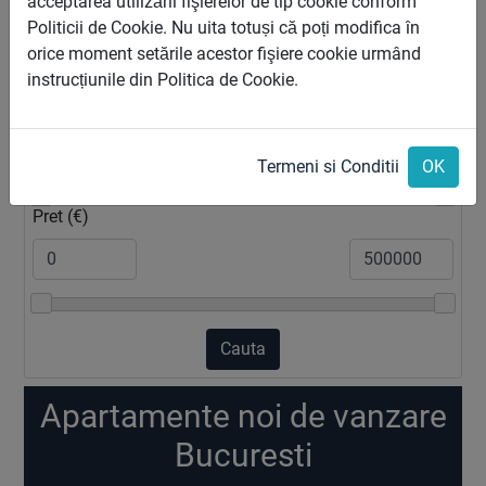
acceptarea utilizării fişierelor de tip cookie conform
Zona
Politicii de Cookie. Nu uita totuși că poți modifica în
orice moment setările acestor fişiere cookie urmând
instrucțiunile din Politica de Cookie.
2
Suprafata (m
)
Termeni si Conditii
OK
Pret (€)
Cauta
Apartamente noi de vanzare
Bucuresti