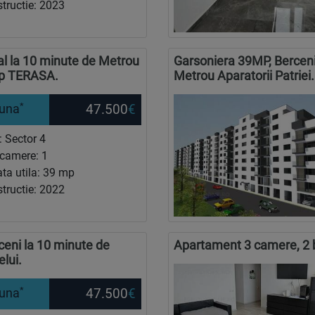
tructie: 2023
l la 10 minute de Metrou
Garsoniera 39MP, Berceni,
tip TERASA.
Metrou Aparatorii Patriei.
*
47.500
€
luna
: Sector 4
camere: 1
ta utila: 39 mp
tructie: 2022
ceni la 10 minute de
Apartament 3 camere, 2 b
elui.
*
47.500
€
luna