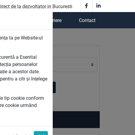
irect de la dezvoltator in Bucuresti
Case / Vile
Cariere
Contact
ența ta pe Website-ul
Zona
curentă a Esential
ecția persoanelor
lație a acestor date.
ntru a citi și înțelege
Cauta
 de tip cookie conform
iere cookie urmând
sti