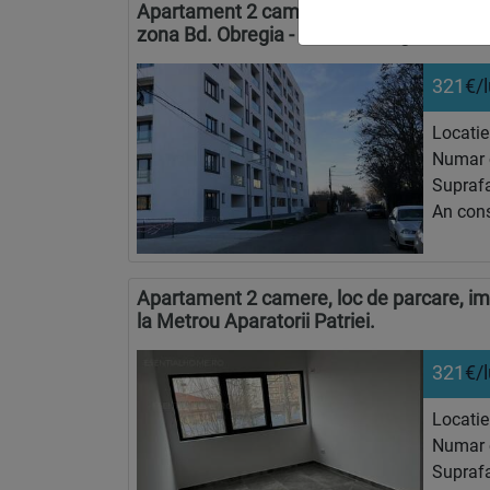
Apartament 2 camere, Loc Parcare, MU
zona Bd. Obregia - Bd. Metalurgiei.
321
€/
Locatie
Numar 
Suprafa
An cons
Apartament 2 camere, loc de parcare, ime
la Metrou Aparatorii Patriei.
321
€/
Locatie
Numar 
Suprafa