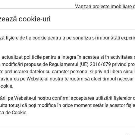
Vanzari proiecte imobiliare d
izează cookie-uri
e
Proiect Nou - Drumul Binelui
Apartamente
ă fişiere de tip cookie pentru a personaliza și îmbunătăți experi
Camere
tualizat politicile pentru a integra în acestea si în activitatea 
 modificări propuse de Regulamentul (UE) 2016/679 privind prot
te prelucrarea datelor cu caracter personal și privind libera circu
avigarea pe Website-ul nostru te rugăm să aloci timpul necesar pe
Pret (€)
Cookie.
rii pe Website-ul nostru confirmi acceptarea utilizării fişierelor
 uita totuși că poți modifica în orice moment setările acestor fiş
ica de Cookie.
artamente noi de vanzare Bucure