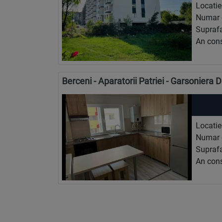
Locatie
Numar 
Suprafa
An cons
Berceni - Aparatorii Patriei - Garsoniera 
Locatie
Numar 
Suprafa
An cons