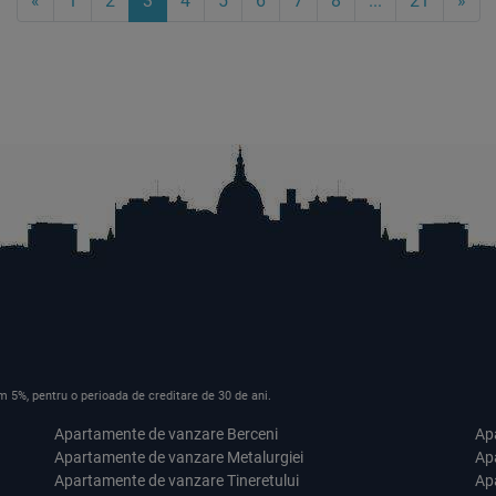
«
1
2
3
4
5
6
7
8
...
21
»
m 5%, pentru o perioada de creditare de 30 de ani.
Apartamente de vanzare Berceni
Ap
Apartamente de vanzare Metalurgiei
Ap
Apartamente de vanzare Tineretului
Ap