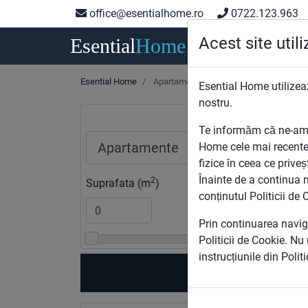
office@esentialhome.ro
0722.123.963
Acest site util
Esential
Home
Hom
Esential Home
Apartamente noi de vanzare Bucuresti
Esential Home utilizeaz
nostru.
Te informăm că ne-am ac
Home cele mai recente
fizice în ceea ce priveș
Înainte de a continua n
2
Suprafata (m
)
conținutul Politicii de 
Prin continuarea navigă
Politicii de Cookie. Nu
instrucțiunile din Polit
Ap