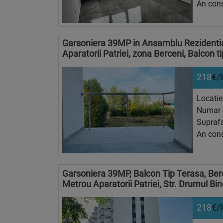
An cons
Garsoniera 39MP in Ansamblu Rezidentia
Aparatorii Patriei, zona Berceni, Balcon 
218
€/
Locatie
Numar 
Suprafa
An cons
Garsoniera 39MP, Balcon Tip Terasa, Ber
Metrou Aparatorii Patriei, Str. Drumul Bin
218
€/