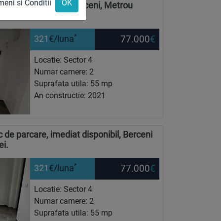
meni si Conditii
OK
UTARE IMEDIATA! Berceni, Metrou
*
77.000
€
321
€/luna
Locatie: Sector 4
Numar camere: 2
Suprafata utila: 55 mp
An constructie: 2021
de parcare, imediat disponibil, Berceni
ei.
*
77.000
€
321
€/luna
Locatie: Sector 4
Numar camere: 2
Suprafata utila: 55 mp